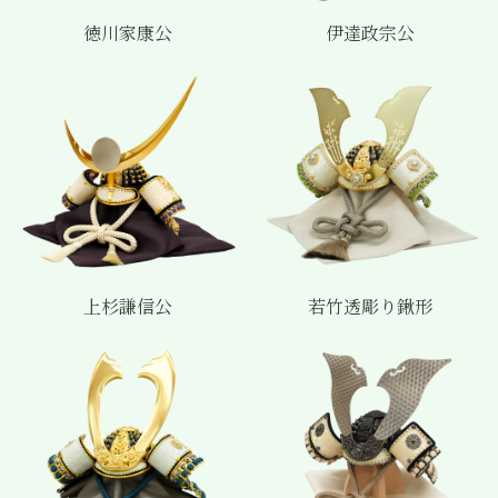
徳川家康公
伊達政宗公
上杉謙信公
若竹透彫り鍬形