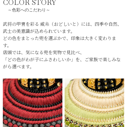
COLOR STORY
～色彩へのこだわり～
武将の甲冑を彩る 威糸（おどしいと）には、四季や自然、
武士の美意識が込められています。
どの色をまとった兜を選ぶかで、印象は大きく変わりま
す。
店頭では、気になる兜を実物で見比べ、
「どの色がわが子にふさわしいか」を、ご家族で楽しみな
がら選べます。