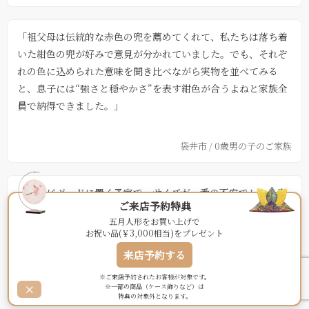
「祖父母は伝統的な赤色の兜を薦めてくれて、私たちは落ち着
いた紺色の兜が好みで意見が分かれていました。でも、それぞ
れの色に込められた意味を聞き比べながら実物を並べてみる
と、息子には“強さと穏やかさ”を表す紺色が合うよねと家族全
員で納得できました。」
袋井市 / 0歳男の子のご家族
「テレビボードに置く予定で、サイズが一番の不安でした。実
ご来店予約特典
際に置く位置までシミュレーションしてもらえたことで、生活
五月人形をお買い上げで
空間になじむちょうど良い一式が見つかりました。見た目もコ
お祝い品(￥3,000相当)をプレゼント
ンパクトとは思えない存在感で満足しています。」
来店予約する
※ご来店予約されたお客様が対象です。
掛川市 / 0歳男の子のご家族
×
※一部の商品（ケース飾りなど）は
特典の対象外となります。