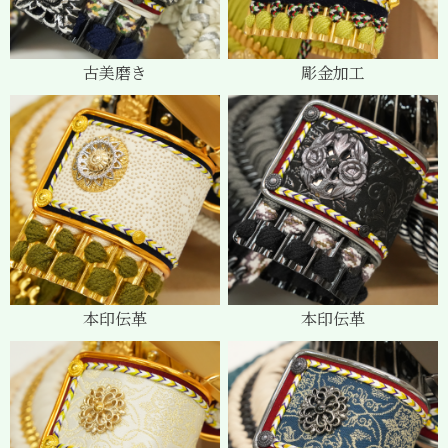
古美磨き
彫金加工
本印伝革
本印伝革