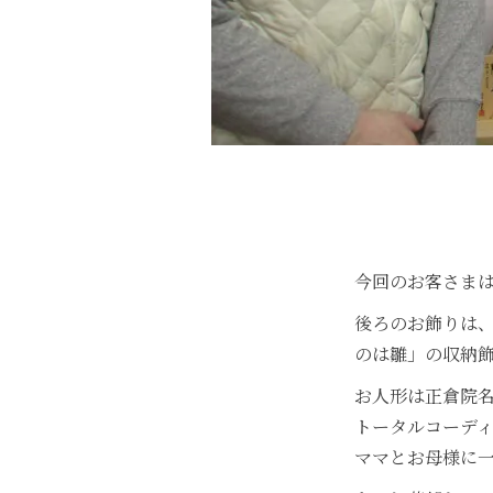
今回のお客さまは
後ろのお飾りは
のは雛」の収納
お人形は正倉院
トータルコーデ
ママとお母様に