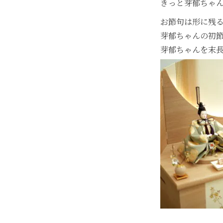
きっと芽郁ちゃ
お節句は形に残
芽郁ちゃんの初
芽郁ちゃんを末