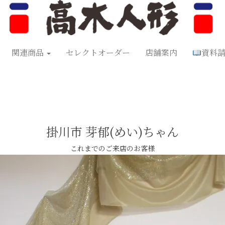
形
五月人形
お正月飾り
お祝い品
セレクトオーダー
資料
関連商品
セレクトオーダー
店舗案内
資料
掛川市 芽郁(めい)ちゃん
これまでのご来店のお客様