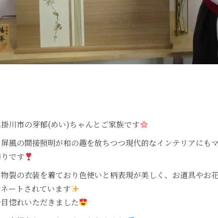
掛川市の芽郁(めい)ちゃんとご家族です
、屏風の間接照明が和の趣を放ちつつ現代的なインテリアにも
飾りです
名物裂の衣装を着ており色使いと柄表現が美しく、お道具やお
ィネートされています
一目惚れいただきました