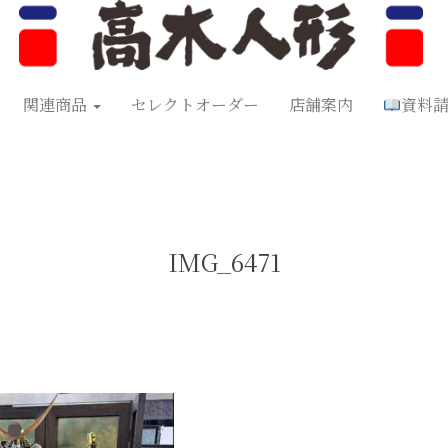
形
五月人形
お正月飾り
お祝い品
セレクトオーダー
資料
関連商品
セレクトオーダー
店舗案内
資料
IMG_6471