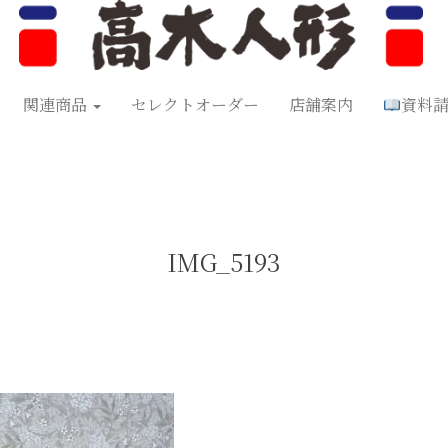
形
五月人形
お正月飾り
お祝い品
セレクトオーダー
資料
関連商品
セレクトオーダー
店舗案内
資料
IMG_5193