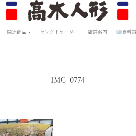
形
五月人形
お正月飾り
お祝い品
セレクトオーダー
資料
関連商品
セレクトオーダー
店舗案内
資料
IMG_0774