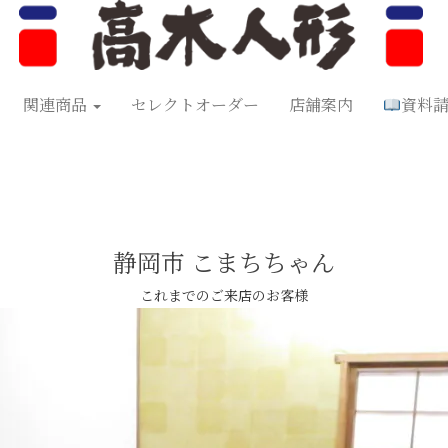
形
五月人形
お正月飾り
お祝い品
セレクトオーダー
資料
関連商品
セレクトオーダー
店舗案内
資料
静岡市 こまちちゃん
これまでのご来店のお客様