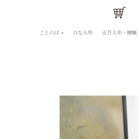
ことのはひな人形
ことのは五月人形
ひな人
ことのは
ひな人形
五月人形・鯉幟