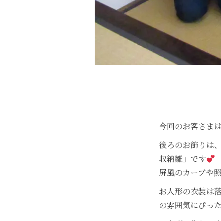
今回のお客さま
後ろのお飾りは
収納雛」です
屏風のカーブや
お人形の衣装は
の雰囲気にぴっ