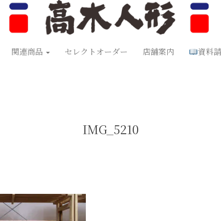
形
五月人形
お正月飾り
お祝い品
セレクトオーダー
資料
関連商品
セレクトオーダー
店舗案内
資料
IMG_5210