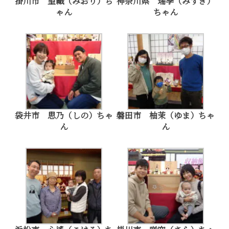
掛川市 望織（みおり）ち
神奈川県 瑞季（みずき）
ゃん
ちゃん
袋井市 思乃（しの）ちゃ
磐田市 柚茉（ゆま）ちゃ
ん
ん