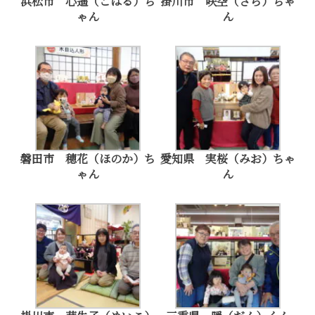
浜松市 心遙（こはる）ち
掛川市 咲空（さら）ちゃ
ゃん
ん
磐田市 穂花（ほのか）ち
愛知県 実桜（みお）ちゃ
ゃん
ん