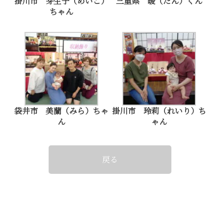
掛川市 芽生子（めいこ）
三重県 暖（だん）くん
ちゃん
袋井市 美蘭（みら）ちゃ
掛川市 玲莉（れいり）ち
ん
ゃん
戻る