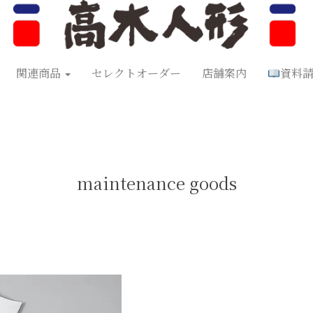
形
五月人形
お正月飾り
お祝い品
セレクトオーダー
資料
関連商品
セレクトオーダー
店舗案内
資料
maintenance goods