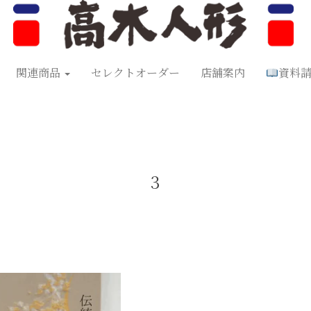
形
五月人形
お正月飾り
お祝い品
セレクトオーダー
資料
関連商品
セレクトオーダー
店舗案内
資料
3