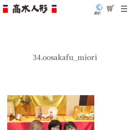
翻訳
34.oosakafu_miori