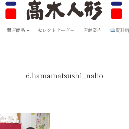
形
五月人形
お正月飾り
お祝い品
セレクトオーダー
資料
関連商品
セレクトオーダー
店舗案内
資料
6.hamamatsushi_naho