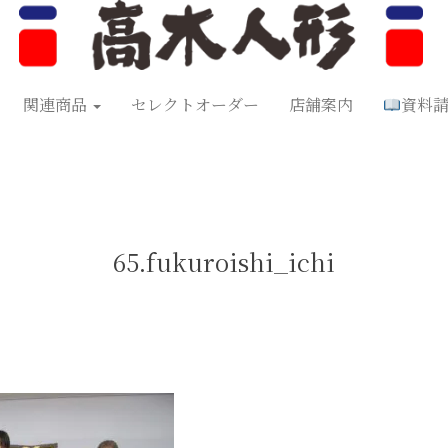
形
五月人形
お正月飾り
お祝い品
セレクトオーダー
資料
関連商品
セレクトオーダー
店舗案内
資料
65.fukuroishi_ichi