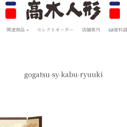
形
五月人形
お正月飾り
お祝い品
セレクトオーダー
資料
関連商品
セレクトオーダー
店舗案内
資料
gogatsu-sy-kabu-ryuuki