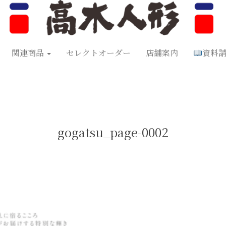
形
五月人形
お正月飾り
お祝い品
セレクトオーダー
資料
関連商品
セレクトオーダー
店舗案内
資料
gogatsu_page-0002