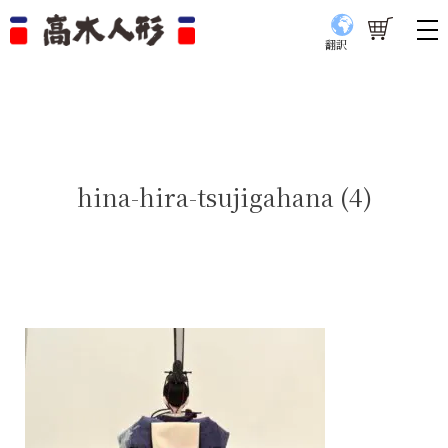
翻訳
hina-hira-tsujigahana (4)