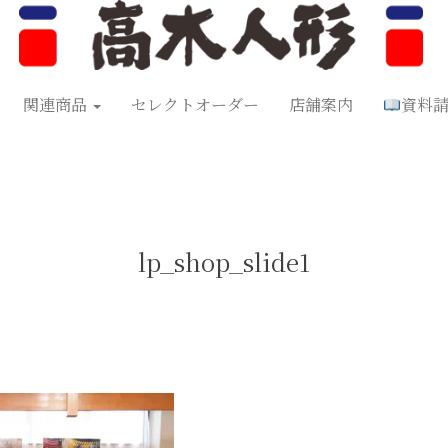
形
五月人形
お正月飾り
お祝い品
セレクトオーダー
資料
関連商品
セレクトオーダー
店舗案内
資料
lp_shop_slide1