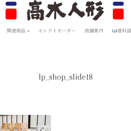
形
五月人形
お正月飾り
お祝い品
セレクトオーダー
資料
関連商品
セレクトオーダー
店舗案内
資料
lp_shop_slide18