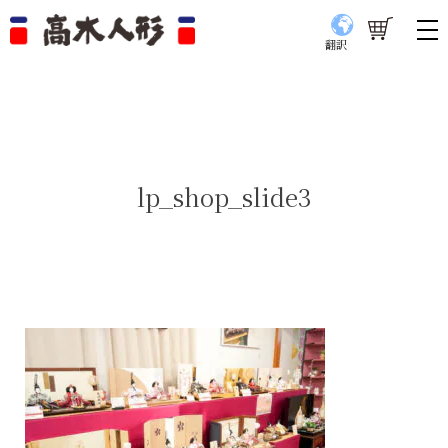
翻訳
lp_shop_slide3