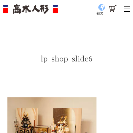
翻訳
lp_shop_slide6