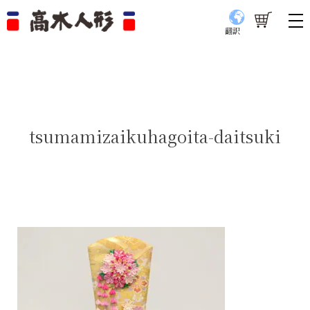
翻訳
tsumamizaikuhagoita-daitsuki